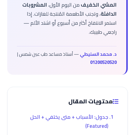
المشي الخفيف
من اليوم الأول،
المشروبات
الدافئة
، وتجنب الأطعمة المُنتجة للغازات. إذا
استمر الانتفاخ أكثر من أسبوع أو اشتد الألم —
راجعي طبيبك.
د. محمد السنيطي
— أستاذ مساعد طب عين شمس |
01200520520
محتويات المقال
جدول: الأسباب + متى يختفي + الحل
(Featured)