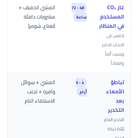
غاز CO₂
المشي الخفيف +
48 - 72
المستخدم
مشروبات دافئة
ساعة
في المنظار
(نعناع، شومر)
يُحتبس في
الحجاب الحاجز
ويسبب ألماً
وانتفاخاً
تباطؤ
المشي + سوائل
4 - 5
الأمعاء
وافرة + تجنب
أيام
بعد
الاستلقاء التام
التخدير
التخدير العام
يُثبّط حركة