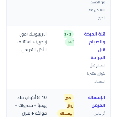
من الجسم
للتعامل مع
الجرح
قلة الحركة
البريبيوتيك (موز،
2 - 3
والصيام
زبادي) + استئناف
أيام
قبل
الأكل التدريجي
الجراحة
الصيام يُخلّ
بتوازن بكتيريا
الأمعاء
الإمساك
8-10 أكواب ماء
حتى
المزمن
يومياً + خضروات +
زوال
فواكه + ملين
أثر جانبي
الإمساك