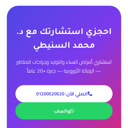
احجزي استشارتك مع د.
محمد السنيطي
استشاري أمراض النساء والتوليد وجراحات المناظير
— الزمالة الأوروبية — خبرة +20 عاماً
اتصلي الآن: 01200520520
واتساب