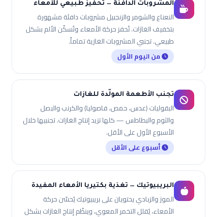
المشروبات الدافئة — تحفيز طبيعي للأمعاء
النعناع والشومر والزنجبيل مشروبات دافئة مشهورة
بتخفيف الغازات. تُحفز حركة الأمعاء وتُسكّن الألم بشكل
طبيعي. تجنبي المشروبات الغازية تماماً.
من اليوم الأول
تجنب الأطعمة المولّدة للغازات
البقوليات (عدس، حمص، فاصوليا) والكرنب والبصل
والثوم والبطاطس — كلها تزيد إنتاج الغازات. تجنبيها خلال
الأسبوع الأول على الأقل.
أسبوع على الأقل
البريبيوتيك — تغذية بكتيريا الأمعاء المفيدة
الموز والزبادي يحتويان على بريبيوتيك يُحسّن حركة
الأمعاء، يُقلل التخمر المعوي، وينظّم إنتاج الغازات بشكل