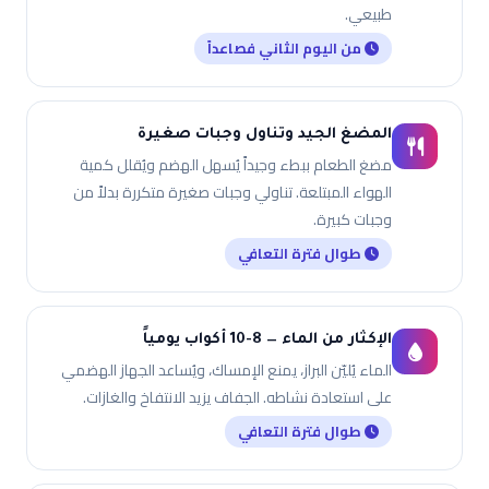
طبيعي.
من اليوم الثاني فصاعداً
المضغ الجيد وتناول وجبات صغيرة
مضغ الطعام ببطء وجيداً يُسهل الهضم ويُقلل كمية
الهواء المبتلعة. تناولي وجبات صغيرة متكررة بدلاً من
وجبات كبيرة.
طوال فترة التعافي
الإكثار من الماء — 8-10 أكواب يومياً
الماء يُليّن البراز، يمنع الإمساك، ويُساعد الجهاز الهضمي
على استعادة نشاطه. الجفاف يزيد الانتفاخ والغازات.
طوال فترة التعافي