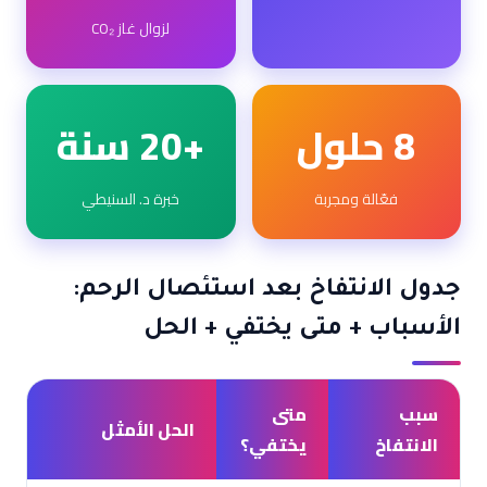
لزوال غاز CO₂
8 حلول
+20 سنة
فعّالة ومجربة
خبرة د. السنيطي
جدول الانتفاخ بعد استئصال الرحم:
الأسباب + متى يختفي + الحل
سبب
متى
الحل الأمثل
الانتفاخ
يختفي؟