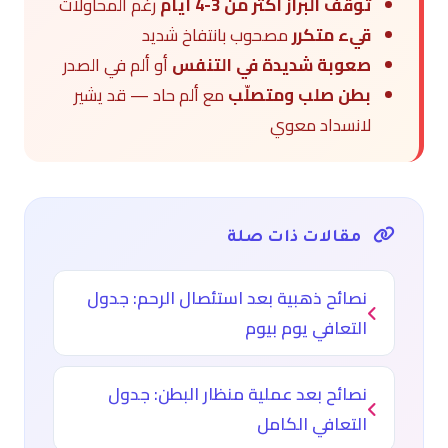
توقف البراز أكثر من 3-4 أيام
رغم المحاولات
قيء متكرر
مصحوب بانتفاخ شديد
صعوبة شديدة في التنفس
أو ألم في الصدر
بطن صلب ومتصلّب
مع ألم حاد — قد يشير
لانسداد معوي
مقالات ذات صلة
نصائح ذهبية بعد استئصال الرحم: جدول
التعافي يوم بيوم
نصائح بعد عملية منظار البطن: جدول
التعافي الكامل