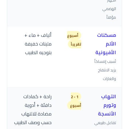
الجهاز
الهضمي
مؤقتاً
مسكنات
ألياف + ماء +
أسبوع
الألم
ملينات خفيفة
تقريباً
الأفيونية
بتوجيه الطبيب
تُسبب إمساكاً
يزيد الانتفاخ
والغازات
التهاب
راحة + كمادات
1 - 2
وتورم
دافئة + أدوية
أسبوع
الأنسجة
مضادة للالتهاب
حسب وصف الطبيب
تفاعل طبيعي