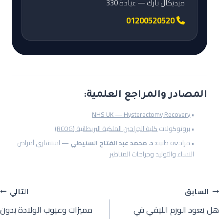
ميديكال بارك — عيادة 330
01200520520
المصادر والمراجع العلمية:
NHS UK — Hysterectomy Recovery
•
• بروتوكولات
كلية الجراحين الملكية البريطانية (RCOG)
• مراجعة طبية:
د. محمد عبد الفتاح السنيطي
— استشاري أمراض
النساء والتوليد وجراحات المناظير
السابق
التالي
هل يعود الورم الليفي في
مميزات وعيوب الولادة بدون