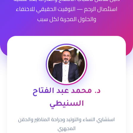
استئصال الرحم — التوقيت الحقيقي للاختفاء
والحلول المجربة لكل سبب
د. محمد عبد الفتاح
السنيطي
استشاري النساء والتوليد وجراحة المناظير والحقن
المجهري