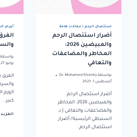
استئصال الرحم
|
مقالات هامة
أورام ال
أضرار استئصال الرحم
الفرق
والمبيضين 2026:
والسر
المخاطر والمضاعفات
بواسطة
والتعافي
يوليو 27, 2023
بواسطة
Dr. Mohamed Elsenity
الفرق ب
أغسطس 1, 2023
والسرط
الورم ا
أضرار استئصال الرحم
كبير…
والمبيضين 2026: المخاطر
والمضاعفات والتعافي | د.
المزيد
السنيطي الرئيسية/ أضرار
استئصال الرحم…