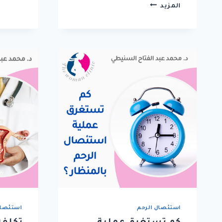
المزيد
استئصال الرحم
استئصال