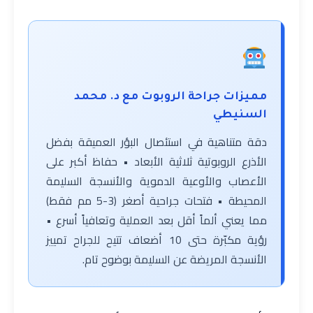
مميزات جراحة الروبوت مع د. محمد
السنيطي
دقة متناهية في استئصال البؤر العميقة بفضل
الأذرع الروبوتية ثلاثية الأبعاد • حفاظ أكبر على
الأعصاب والأوعية الدموية والأنسجة السليمة
المحيطة • فتحات جراحية أصغر (3-5 مم فقط)
مما يعني ألماً أقل بعد العملية وتعافياً أسرع •
رؤية مكبّرة حتى 10 أضعاف تتيح للجراح تمييز
الأنسجة المريضة عن السليمة بوضوح تام.