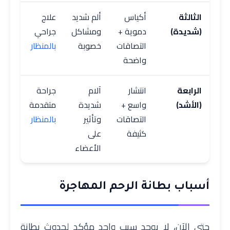
الثالثة
أكياس
ألم شديد
علاج
(شديدة)
دموية +
ومشاكل
جراحي
التصاقات
خصوبة
بالمنظار
واضحة
الرابعة
انتشار
آلام
جراحة
(الأشد)
واسع +
شديدة
متقدمة
التصاقات
وتأثير
بالمنظار
كثيفة
على
الأعضاء
أسباب بطانة الرحم المهاجرة
حتى الآن، لا يوجد سبب واحد مؤكد لحدوث بطانة