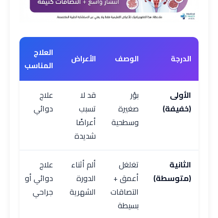
العلاج
الدرجة
الوصف
الأعراض
المناسب
الأولى
بؤر
قد لا
علاج
(خفيفة)
صغيرة
تسبب
دوائي
وسطحية
أعراضًا
شديدة
الثانية
تغلغل
ألم أثناء
علاج
(متوسطة)
أعمق +
الدورة
دوائي أو
التصاقات
الشهرية
جراحي
بسيطة