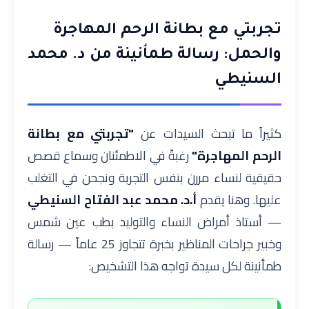
تجربتي مع بطانة الرحم المهاجرة
والحمل: رسالة طمأنينة من د. محمد
السنيطي
كثيراً ما تبحث السيدات عن
"تجربتي مع بطانة
الرحم المهاجرة"
رغبةً في الاطمئنان وسماع قصص
حقيقية لنساء مررن بنفس التجربة ونجحن في التغلب
عليها. وهنا يقدم
أ.د. محمد عبد الفتاح السنيطي
— أستاذ أمراض النساء والتوليد بطب عين شمس
وخبير جراحات المناظير بخبرة تتجاوز 25 عاماً — رسالة
طمأنينة لكل سيدة تواجه هذا التشخيص: