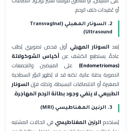
على المبيض، أو مناطق مؤلمة تشير لوجود التصاقات
أو عُقيدات خلف الرحم.
2. السونار المهبلي (Transvaginal
Ultrasound)
يُعد
السونار المهبلي
أول فحص تصويري يُطلب
عادةً. يستطيع الكشف عن
أكياس الشوكولاتة
(Endometriomas)
على المبيضين والتجمعات
الدموية بدقة عالية. لكنه قد لا يُظهر البؤر السطحية
الصغيرة أو الالتصاقات البسيطة، ولذلك فإن
السونار
الطبيعي لا ينفي وجود بطانة الرحم المهاجرة
.
3. الرنين المغناطيسي (MRI)
يُستخدم
الرنين المغناطيسي
في الحالات المشتبه