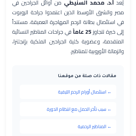
يُعد
أ.د. محمد السنيطي
من أوائل الجراحين في
مصر والشرق الأوسط الذين اعتمدوا جراحة الروبوت
في استئصال بطانة الرحم المهاجرة العميقة، مستنداً
إلى خبرة تتجاوز
25 عاماً
في جراحات المناظير النسائية
المتقدمة، وعضوية كلية الجراحين الملكية بإنجلترا،
والزمالة الأوروبية للمناظير.
مقالات ذات صلة من موقعنا
← استئصال أورام الرحم الليفية
← سبب تأخر الحمل مع انتظام الدورة
← المناظير الرحمية