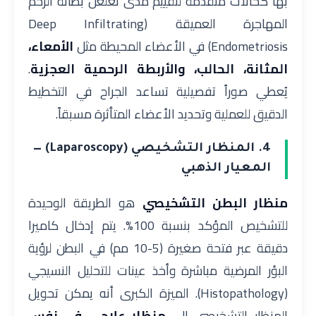
بها كحالات متقدمة لتقييم مدى تغلغل بطانة الرحم
المهاجرة العميقة (Deep Infiltrating
Endometriosis) في الأعضاء المحيطة مثل
الأمعاء،
المثانة، الحالب، والأربطة الرحمية العجزية
.
يُعطي صوراً تفصيلية تساعد الجراح في التخطيط
الدقيق للعملية وتحديد الأعضاء المتأثرة مسبقاً.
4. المنظار التشخيصي (Laparoscopy) —
المعيار الذهبي
منظار البطن التشخيصي
هو الطريقة الوحيدة
للتشخيص المؤكد بنسبة 100%. يتم إدخال كاميرا
دقيقة عبر فتحة صغيرة (5-10 مم) في البطن لرؤية
البؤر المرضية مباشرة وأخذ عينات للتحليل النسيجي
(Histopathology). الميزة الكبرى أنه يمكن تحويل
المنظار التشخيصي إلى
منظار علاجي في نفس